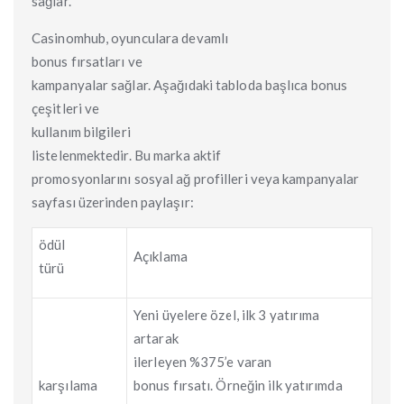
sağlar.
Casinomhub, oyunculara devamlı
bonus fırsatları ve
kampanyalar sağlar. Aşağıdaki tabloda başlıca bonus
çeşitleri ve
kullanım bilgileri
listelenmektedir. Bu marka aktif
promosyonlarını sosyal ağ profilleri veya kampanyalar
sayfası üzerinden paylaşır:
ödül
Açıklama
türü
Yeni üyelere özel, ilk 3 yatırıma
artarak
ilerleyen %375’e varan
karşılama
bonus fırsatı. Örneğin ilk yatırımda