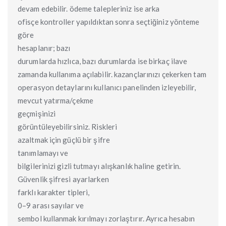
devam edebilir. ödeme talepleriniz ise arka
ofisçe kontroller yapıldıktan sonra seçtiğiniz yönteme
göre
hesaplanır; bazı
durumlarda hızlıca, bazı durumlarda ise birkaç ilave
zamanda kullanıma açılabilir. kazançlarınızı çekerken tam
operasyon detaylarını kullanıcı panelinden izleyebilir,
mevcut yatırma/çekme
geçmişinizi
görüntüleyebilirsiniz. Riskleri
azaltmak için güçlü bir şifre
tanımlamayı ve
bilgilerinizi gizli tutmayı alışkanlık haline getirin.
Güvenlik şifresi ayarlarken
farklı karakter tipleri,
0–9 arası sayılar ve
sembol kullanmak kırılmayı zorlaştırır. Ayrıca hesabın