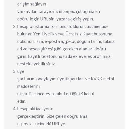
erişim sağlayın:
varsayılan tarayıcınızın адрес çubuğuna en
doğru login URL’sini yazarak giriş yapın.
hesap oluşturma formunu doldurun: üst menüde
bulunan Yeni Üyelik veya Ücretsiz Kayıt butonuna
dokunun. İsim, e-posta адреси, doğum tarihi, takma
ad ve hesap şifresi gibi gereken alanları doğru
girin. kayıtlı telefonunuzu da ekleyerek profilinizi
destekleyebilirsiniz.
üye
şartlarını onaylayın: üyelik şartları ve KVKK metni
maddelerini
dikkatlice inceleyip kabul ettiğinizi kabul
edin.
hesap aktivasyonu
gerçekleştirin: Size gelen doğrulama
e-postası içindeki URL’ye