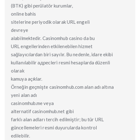
(BTK) gibi регülatör kurumlar,
online bahis
sitelerine periyodik olarak URL engeli
devreye
alabilmektedir. Casinomhub casino da bu
URL engellerinden etkilenebilen hizmet
sağlayıcılardan biri sayılır. Bu nedenle, idare ekibi
kullanılabilir адресleri resmi hesaplarda düzenli
olarak
kamuya açıklar.
Örneğin geçmişte casinomhub.com alan adı altına
yeni alan adı
casinomhub.me veya
alternatif casinomhub.net gibi
farklı alan adları tercih edilmiştir; bu tür URL
güncellemeleri resmi duyurularda kontrol
edilebilir.