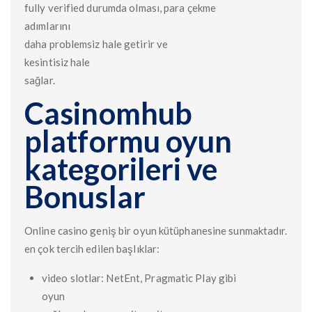
fully verified durumda olması, para çekme
adımlarını
daha problemsiz hale getirir ve
kesintisiz hale
sağlar.
Casinomhub
platformu oyun
kategorileri ve
Bonuslar
Online casino geniş bir oyun kütüphanesine sunmaktadır.
en çok tercih edilen başlıklar:
video slotlar: NetEnt, Pragmatic Play gibi
oyun