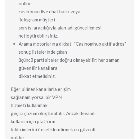
online
casinonun live chat hattı veya
Telegram müşteri
servisi aracılığıyla alan adı güncellemesi
netleştirebilirsiniz.
Arama motorlarına dikkat: “Casinomhub aktif adres”
sonuç listelerinde çıkan
üçüncü parti siteler doğru olmayabilir; her zaman
güvenilir kanallara
dikkat etmelisiniz.
Eğer bilinen kanallarla erişim
sağlanamıyorsa, bir VPN
hizmeti kullanmak
geçici çözüm oluşturabilir. Ancak devamlı
kullanım için platform
bildirimlerini önceliklendirmek en güvenli
yoldur.