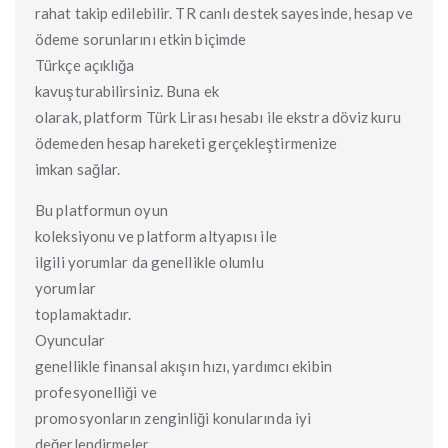
rahat takip edilebilir. TR canlı destek sayesinde, hesap ve
ödeme sorunlarını etkin biçimde
Türkçe açıklığa
kavuşturabilirsiniz. Buna ek
olarak, platform Türk Lirası hesabı ile ekstra döviz kuru
ödemeden hesap hareketi gerçekleştirmenize
imkan sağlar.
Bu platformun oyun
koleksiyonu ve platform altyapısı ile
ilgili yorumlar da genellikle olumlu
yorumlar
toplamaktadır.
Oyuncular
genellikle finansal akışın hızı, yardımcı ekibin
profesyonelliği ve
promosyonların zenginliği konularında iyi
değerlendirmeler