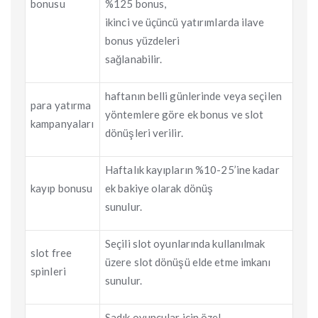
bonusu
%125 bonus,
ikinci ve üçüncü yatırımlarda ilave
bonus yüzdeleri
sağlanabilir.
haftanın belli günlerinde veya seçilen
para yatırma
yöntemlere göre ek bonus ve slot
kampanyaları
dönüşleri verilir.
Haftalık kayıpların %10-25’ine kadar
kayıp bonusu
ek bakiye olarak dönüş
sunulur.
Seçili slot oyunlarında kullanılmak
slot free
üzere slot dönüşü elde etme imkanı
spinleri
sunulur.
Sadık oyuncular için özel