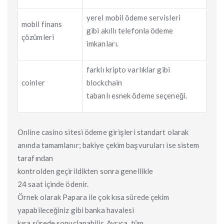
yerel mobil ödeme servisleri
mobil finans
gibi akıllı telefonla ödeme
çözümleri
imkanları.
farklı kripto varlıklar gibi
coinler
blockchain
tabanlı esnek ödeme seçeneği.
Online casino sitesi ödeme girişleri standart olarak
anında tamamlanır; bakiye çekim başvuruları ise sistem
tarafından
kontrolden geçirildikten sonra genellikle
24 saat içinde ödenir.
Örnek olarak Papara ile çok kısa sürede çekim
yapabileceğiniz gibi banka havalesi
kısa sürede sonuçlanabilir. Ayrıca, tüm