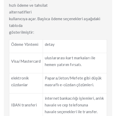
hızlı ödeme ve tahsilat
alternatifleri
kullanıcıya açar. Başlıca ödeme seçenekleri aşağıdaki
tabloda
gösterilmiştir:
Ödeme Yöntemi
detay
uluslararası kart markaları ile
Visa/Mastercard
hemen yatırım fırsatı.
elektronik
Papara/Jeton/Mefete gibi düşük
cüzdanlar
masraflı e-cüzdan çözümleri.
internet bankacılığı işlemleri, anlık
IBAN transferi
havale ve cep telefonuna
havale seçenekleri ile transfer.