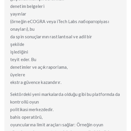
denetim belgeleri
yayınlar
(örneğin eCOGRA veya iTech Labs лабораторiyası
onayları), bu
da spin sonuçlarının rastlantısal ve adil bir
şekilde
işlediğini
teyit eder. Bu
denetimler ve açık raporlama,
üyelere
ekstra güvence kazandırır.
Sektördeki yeni markalarda olduğu gibi bu platformda da
kontrollü oyun
politikasі merkezdedir.
bahis operatörü,
oyuncularına limit araçları sağlar: Örneğin oyun