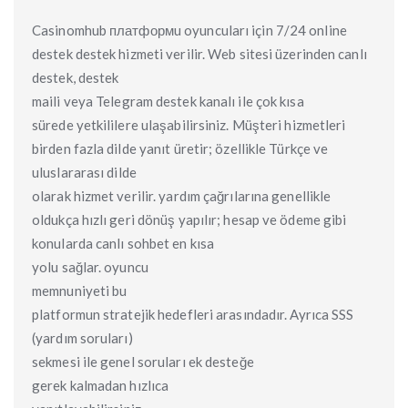
Casinomhub платформu oyuncuları için 7/24 online
destek destek hizmeti verilir. Web sitesi üzerinden canlı
destek, destek
maili veya Telegram destek kanalı ile çok kısa
sürede yetkililere ulaşabilirsiniz. Müşteri hizmetleri
birden fazla dilde yanıt üretir; özellikle Türkçe ve
uluslararası dilde
olarak hizmet verilir. yardım çağrılarına genellikle
oldukça hızlı geri dönüş yapılır; hesap ve ödeme gibi
konularda canlı sohbet en kısa
yolu sağlar. oyuncu
memnuniyeti bu
platformun stratejik hedefleri arasındadır. Ayrıca SSS
(yardım soruları)
sekmesi ile genel soruları ek desteğe
gerek kalmadan hızlıca