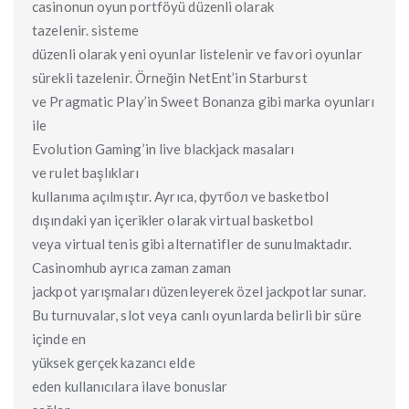
casinonun oyun portföyü düzenli olarak
tazelenir. sisteme
düzenli olarak yeni oyunlar listelenir ve favori oyunlar
sürekli tazelenir. Örneğin NetEnt’in Starburst
ve Pragmatic Play’in Sweet Bonanza gibi marka oyunları
ile
Evolution Gaming’in live blackjack masaları
ve rulet başlıkları
kullanıma açılmıştır. Ayrıca, футбол ve basketbol
dışındaki yan içerikler olarak virtual basketbol
veya virtual tenis gibi alternatifler de sunulmaktadır.
Casinomhub ayrıca zaman zaman
jackpot yarışmaları düzenleyerek özel jackpotlar sunar.
Bu turnuvalar, slot veya canlı oyunlarda belirli bir süre
içinde en
yüksek gerçek kazancı elde
eden kullanıcılara ilave bonuslar