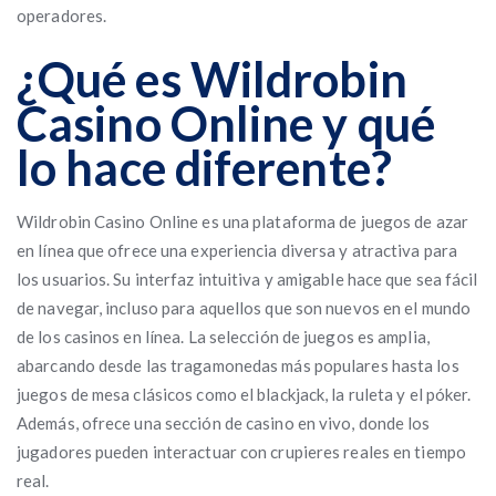
operadores.
¿Qué es Wildrobin
Casino Online y qué
lo hace diferente?
Wildrobin Casino Online es una plataforma de juegos de azar
en línea que ofrece una experiencia diversa y atractiva para
los usuarios. Su interfaz intuitiva y amigable hace que sea fácil
de navegar, incluso para aquellos que son nuevos en el mundo
de los casinos en línea. La selección de juegos es amplia,
abarcando desde las tragamonedas más populares hasta los
juegos de mesa clásicos como el blackjack, la ruleta y el póker.
Además, ofrece una sección de casino en vivo, donde los
jugadores pueden interactuar con crupieres reales en tiempo
real.