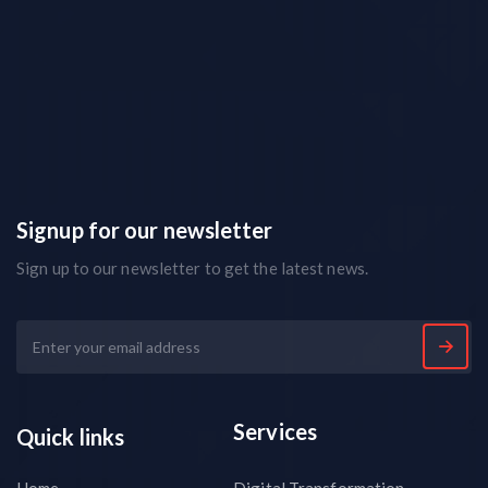
Signup for our newsletter
Sign up to our newsletter to get the latest news.
Services
Quick links
Home
Digital Transformation