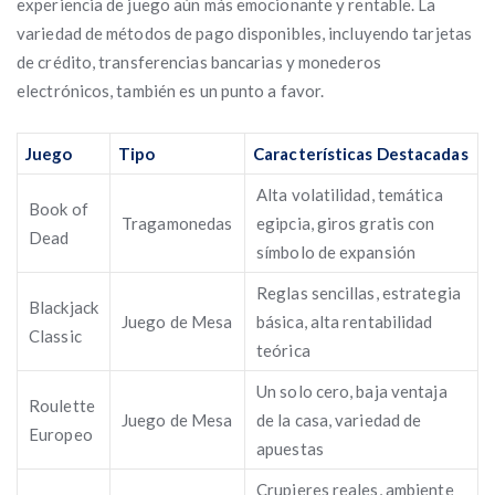
experiencia de juego aún más emocionante y rentable. La
variedad de métodos de pago disponibles, incluyendo tarjetas
de crédito, transferencias bancarias y monederos
electrónicos, también es un punto a favor.
Juego
Tipo
Características Destacadas
Alta volatilidad, temática
Book of
Tragamonedas
egipcia, giros gratis con
Dead
símbolo de expansión
Reglas sencillas, estrategia
Blackjack
Juego de Mesa
básica, alta rentabilidad
Classic
teórica
Un solo cero, baja ventaja
Roulette
Juego de Mesa
de la casa, variedad de
Europeo
apuestas
Crupieres reales, ambiente