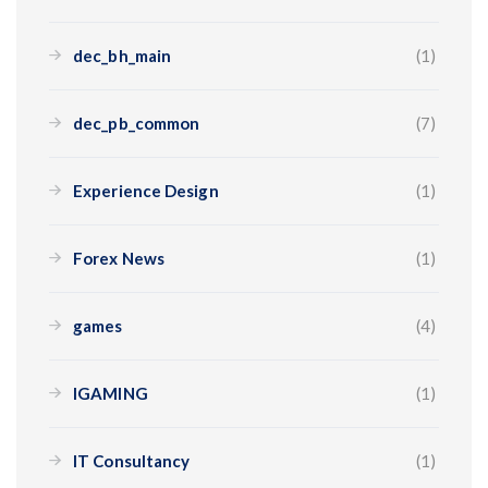
dec_bh_main
(1)
dec_pb_common
(7)
Experience Design
(1)
Forex News
(1)
games
(4)
IGAMING
(1)
IT Consultancy
(1)