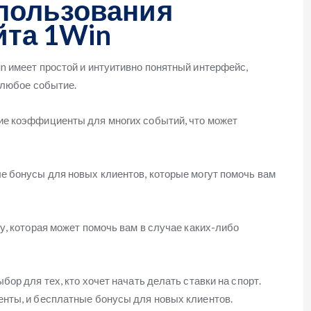
пользования
йта 1Win
n имеет простой и интуитивно понятный интерфейс,
 любое событие.
ие коэффициенты для многих событий, что может
е бонусы для новых клиентов, которые могут помочь вам
у, которая может помочь вам в случае каких-либо
ор для тех, кто хочет начать делать ставки на спорт.
нты, и бесплатные бонусы для новых клиентов.