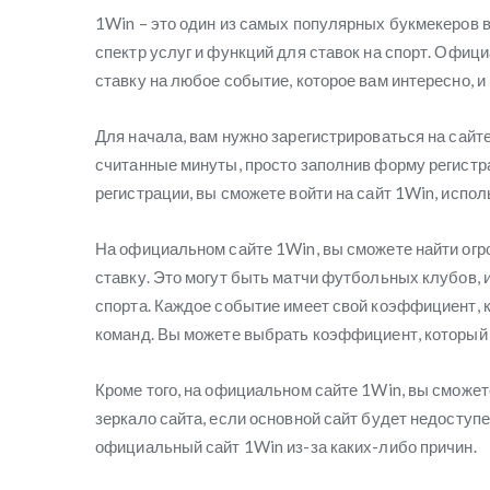
1Win – это один из самых популярных букмекеров 
спектр услуг и функций для ставок на спорт. Офици
ставку на любое событие, которое вам интересно,
Для начала, вам нужно зарегистрироваться на сайте
считанные минуты, просто заполнив форму регистр
регистрации, вы сможете войти на сайт 1Win, исполь
На официальном сайте 1Win, вы сможете найти огр
ставку. Это могут быть матчи футбольных клубов, иг
спорта. Каждое событие имеет свой коэффициент, 
команд. Вы можете выбрать коэффициент, который в
Кроме того, на официальном сайте 1Win, вы сможет
зеркало сайта, если основной сайт будет недоступе
официальный сайт 1Win из-за каких-либо причин.