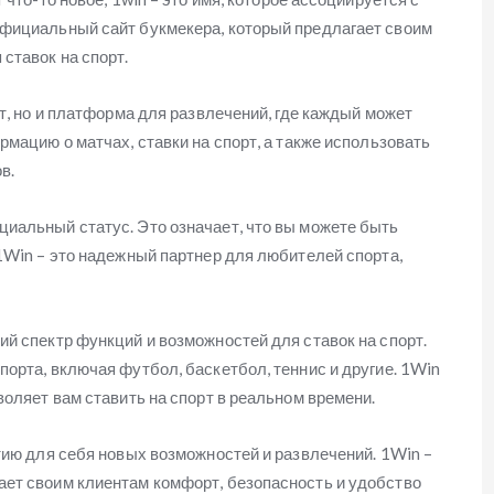
официальный сайт букмекера, который предлагает своим
ставок на спорт.
рт, но и платформа для развлечений, где каждый может
рмацию о матчах, ставки на спорт, а также использовать
в.
циальный статус. Это означает, что вы можете быть
 1Win – это надежный партнер для любителей спорта,
ий спектр функций и возможностей для ставок на спорт.
порта, включая футбол, баскетбол, теннис и другие. 1Win
воляет вам ставить на спорт в реальном времени.
ытию для себя новых возможностей и развлечений. 1Win –
ает своим клиентам комфорт, безопасность и удобство