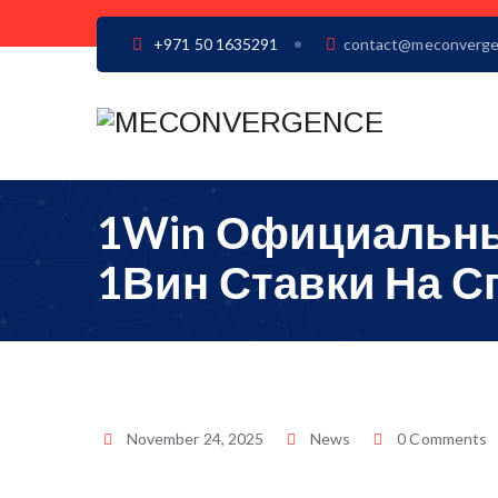
+971 50 1635291
contact@meconverge
1Win Официальны
1Вин Ставки На Сп
November 24, 2025
News
0 Comments