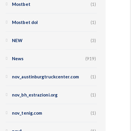
Mostbet
(1)
Mostbet dol
(1)
NEW
(3)
News
(919)
nov_austinburgtruckcenter.com
(1)
nov_bh_estrazioni.org
(1)
nov_tenig.com
(1)