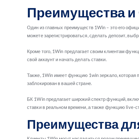
Преимущества и
Один из главных преимуществ 1Win – это его офици
можете зарегистрироваться, сделать депозит, выбр
Кроме того, 1Win предлагает своим клиентам функци
свой аккаунт и начать делать ставки.
Также, 1Win имеет функцию 1win зеркало, которая п
заблокирован в вашей стране.
БК 1Win предлагает широкий спектр функций, включ
ставки в реальном времени, а также функцию live-
Преимущества для
Клиенты 1Win могут насладиться рядом преимущес