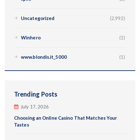
Uncategorized
(2,992)
Winhero
(1)
www.blondis.it_5000
(1)
Trending Posts
July 17, 2026
Choosing an Online Casino That Matches Your
Tastes