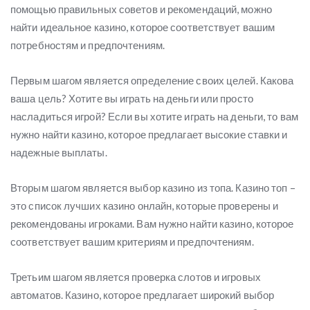
помощью правильных советов и рекомендаций, можно
найти идеальное казино, которое соответствует вашим
потребностям и предпочтениям.
Первым шагом является определение своих целей. Какова
ваша цель? Хотите вы играть на деньги или просто
насладиться игрой? Если вы хотите играть на деньги, то вам
нужно найти казино, которое предлагает высокие ставки и
надежные выплаты.
Вторым шагом является выбор казино из топа. Казино топ –
это список лучших казино онлайн, которые проверены и
рекомендованы игроками. Вам нужно найти казино, которое
соответствует вашим критериям и предпочтениям.
Третьим шагом является проверка слотов и игровых
автоматов. Казино, которое предлагает широкий выбор