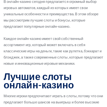
В онлайн-казино сегодня предлагается огромный выбор
игровых автоматов, каждый из которых имеет свои
уникальные особенности и преимущества. В этом обзоре
мы рассмотрим лучшие слоты и бонусы, которые
предлагают популярные онлайн-казино.
Каждое онлайн-казино имеет свой собственный
ассортимент игр, который может включать в себя
классические игры на деньги, такие как рулетка, бэккарат и
блэкджек, а также современные слоты, которые предлагают
новые и инновационные игровые механики.
Лучшие слоты
онлайн-казино
Многие игроки предпочитают играть в слоты, потому что они
предлагают больше шансов на выигрыш и более высокие