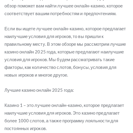
обзор поможет вам найти лучшее онлайн-казино, которое
соответствует вашим потребностям и предпочтениям.
Если вы ищете лучшее онлайн-казино, которое предлагает
наилучшие условия для игроков, то вы пришли к
правильному месту. В этом обзоре мы рассмотрим лучшие
казино онлайн 2025 года, которые предлагают наилучшие
условия для игроков. Мы будем рассматривать такие
факторы, как количество слотов, бонусы, условия для
новых игроков и многое другое.
Лучшие казино онлайн 2025 года:
Казино 1 – это лучшее онлайн-казино, которое предлагает
наилучшие условия для игроков. Это казино предлагает
более 1000 слотов, а также программу лояльности для
постоянных игроков.