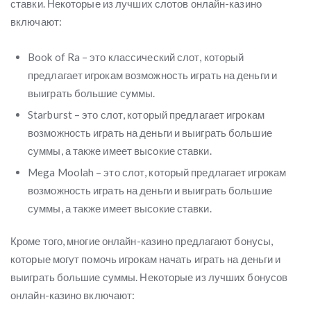
ставки. Некоторые из лучших слотов онлайн-казино
включают:
Book of Ra – это классический слот, который
предлагает игрокам возможность играть на деньги и
выиграть большие суммы.
Starburst – это слот, который предлагает игрокам
возможность играть на деньги и выиграть большие
суммы, а также имеет высокие ставки.
Mega Moolah – это слот, который предлагает игрокам
возможность играть на деньги и выиграть большие
суммы, а также имеет высокие ставки.
Кроме того, многие онлайн-казино предлагают бонусы,
которые могут помочь игрокам начать играть на деньги и
выиграть большие суммы. Некоторые из лучших бонусов
онлайн-казино включают: