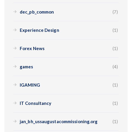
dec_pb_common
(7)
Experience Design
(1)
Forex News
(1)
games
(4)
IGAMING
(1)
IT Consultancy
(1)
jan_bh_ussaugustacommissioning.org
(1)