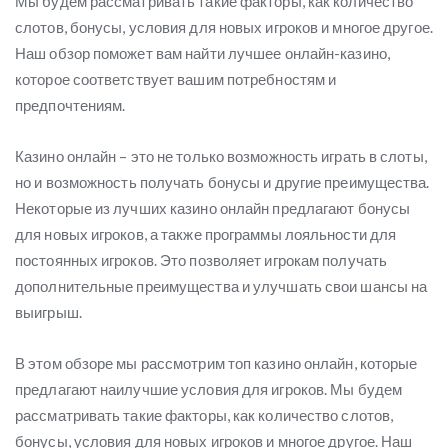
Мы будем рассматривать такие факторы, как количество
слотов, бонусы, условия для новых игроков и многое другое.
Наш обзор поможет вам найти лучшее онлайн-казино,
которое соответствует вашим потребностям и
предпочтениям.
Казино онлайн – это не только возможность играть в слоты,
но и возможность получать бонусы и другие преимущества.
Некоторые из лучших казино онлайн предлагают бонусы
для новых игроков, а также программы лояльности для
постоянных игроков. Это позволяет игрокам получать
дополнительные преимущества и улучшать свои шансы на
выигрыш.
В этом обзоре мы рассмотрим топ казино онлайн, которые
предлагают наилучшие условия для игроков. Мы будем
рассматривать такие факторы, как количество слотов,
бонусы, условия для новых игроков и многое другое. Наш