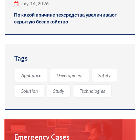
July 14, 2026
По какой причине техсредства увеличивают
скрытую беспокойство
Tags
Appliance
Development
Safety
Solution
Study
Technologies
Emergency Cases